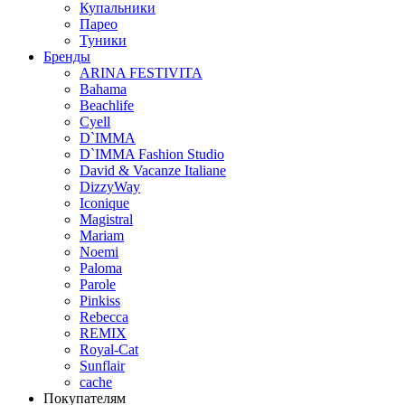
Купальники
Парео
Туники
Бренды
ARINA FESTIVITA
Bahama
Beachlife
Cyell
D`IMMA
D`IMMA Fashion Studio
David & Vacanze Italiane
DizzyWay
Iconique
Magistral
Mariam
Noemi
Paloma
Parole
Pinkiss
Rebecca
REMIX
Royal-Cat
Sunflair
cache
Покупателям