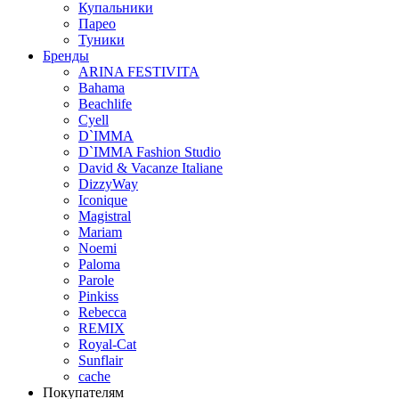
Купальники
Парео
Туники
Бренды
ARINA FESTIVITA
Bahama
Beachlife
Cyell
D`IMMA
D`IMMA Fashion Studio
David & Vacanze Italiane
DizzyWay
Iconique
Magistral
Mariam
Noemi
Paloma
Parole
Pinkiss
Rebecca
REMIX
Royal-Cat
Sunflair
cache
Покупателям