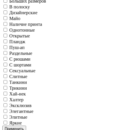
Больших размеров
В полоску
Дизайнерские
Майо
Наличие принта
Однотонные
Открытые
Пландж
Пуш-ап
Раздельные
С рюшами
С шортами
Сексуальные
Слитные
Танкини
Трикини
Хай-нек
Халтер
Эксклюзив
Элегантные
Элитные
Яркие