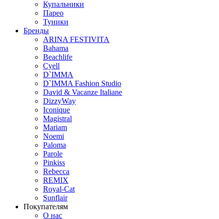
Купальники
Парео
Туники
Бренды
ARINA FESTIVITA
Bahama
Beachlife
Cyell
D`IMMA
D`IMMA Fashion Studio
David & Vacanze Italiane
DizzyWay
Iconique
Magistral
Mariam
Noemi
Paloma
Parole
Pinkiss
Rebecca
REMIX
Royal-Cat
Sunflair
Покупателям
О нас