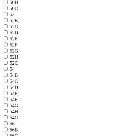
50H
50С
52
52B
52C
52D
52E
52F
52G
52H
52С
54
54B
54C
54D
54E
54F
54G
54H
54С
56
56B
56C