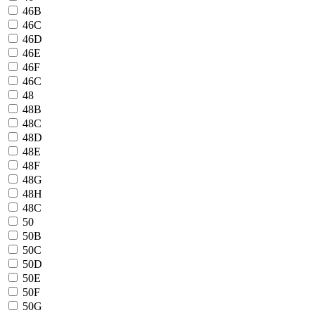
46B
46C
46D
46E
46F
46С
48
48B
48C
48D
48E
48F
48G
48H
48С
50
50B
50C
50D
50E
50F
50G