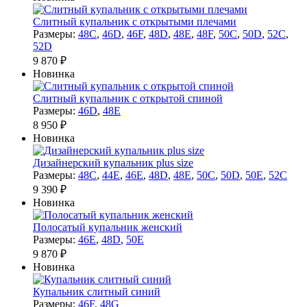
Cлитный купальник с открытыми плечами
Размеры:
48C
,
46D
,
46F
,
48D
,
48E
,
48F
,
50C
,
50D
,
52C
,
52D
9 870 ₽
Новинка
Слитный купальник с открытой спиной
Размеры:
46D
,
48E
8 950 ₽
Новинка
Дизайнерский купальник plus size
Размеры:
48C
,
44E
,
46E
,
48D
,
48E
,
50C
,
50D
,
50E
,
52C
9 390 ₽
Новинка
Полосатый купальник женский
Размеры:
46E
,
48D
,
50E
9 870 ₽
Новинка
Купальник слитный синий
Размеры:
46F
,
48G