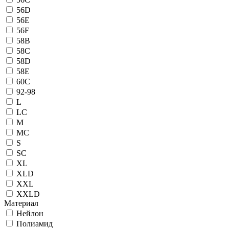
56D
56E
56F
58B
58C
58D
58E
60C
92-98
L
LC
M
MC
S
SC
XL
XLD
XXL
XXLD
Материал
Нейлон
Полиамид