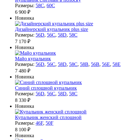
Размеры:
58C
,
60C
6 900 ₽
Новинка
Дизайнерский купальник plus size
Размеры:
56D
,
56C
,
58D
,
58C
7 170 ₽
Новинка
Майо купальник
Размеры:
56D
,
56C
,
58D
,
58C
,
58B
,
56B
,
56E
,
58E
7 480 ₽
Новинка
Синий сплошной купальник
Размеры:
56D
,
56C
,
58D
,
58C
8 330 ₽
Новинка
Купальник женский сплошной
Размеры:
46F
,
50F
8 100 ₽
Новинка