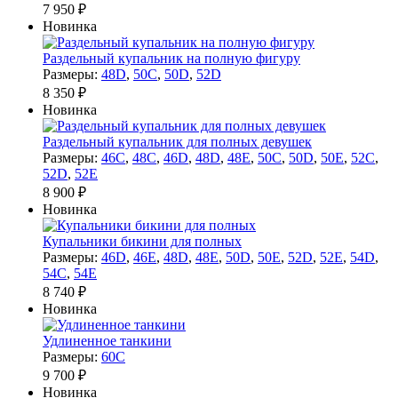
7 950 ₽
Новинка
Раздельный купальник на полную фигуру
Размеры:
48D
,
50C
,
50D
,
52D
8 350 ₽
Новинка
Раздельный купальник для полных девушек
Размеры:
46C
,
48C
,
46D
,
48D
,
48E
,
50C
,
50D
,
50E
,
52C
,
52D
,
52E
8 900 ₽
Новинка
Купальники бикини для полных
Размеры:
46D
,
46E
,
48D
,
48E
,
50D
,
50E
,
52D
,
52E
,
54D
,
54C
,
54E
8 740 ₽
Новинка
Удлиненное танкини
Размеры:
60C
9 700 ₽
Новинка