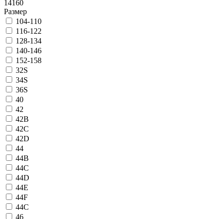
14160
Размер
104-110
116-122
128-134
140-146
152-158
32S
34S
36S
40
42
42B
42C
42D
44
44B
44C
44D
44E
44F
44С
46