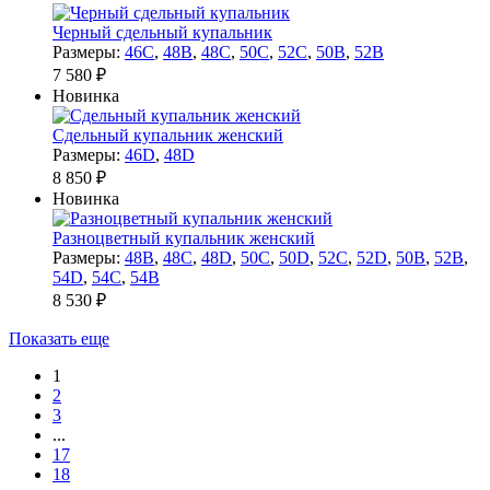
Черный сдельный купальник
Размеры:
46C
,
48B
,
48C
,
50C
,
52C
,
50B
,
52B
7 580 ₽
Новинка
Сдельный купальник женский
Размеры:
46D
,
48D
8 850 ₽
Новинка
Разноцветный купальник женский
Размеры:
48B
,
48C
,
48D
,
50C
,
50D
,
52C
,
52D
,
50B
,
52B
,
54D
,
54C
,
54B
8 530 ₽
Показать еще
1
2
3
...
17
18