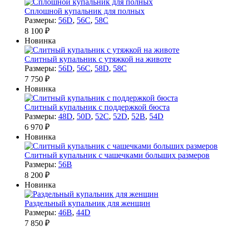
Сплошной купальник для полных
Размеры:
56D
,
56C
,
58C
8 100 ₽
Новинка
Слитный купальник с утяжкой на животе
Размеры:
56D
,
56C
,
58D
,
58C
7 750 ₽
Новинка
Cлитный купальник с поддержкой бюста
Размеры:
48D
,
50D
,
52C
,
52D
,
52B
,
54D
6 970 ₽
Новинка
Слитный купальник с чашечками больших размеров
Размеры:
56B
8 200 ₽
Новинка
Раздельный купальник для женщин
Размеры:
46B
,
44D
7 850 ₽