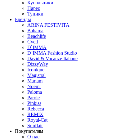
Купальники
Парео
Туники
Бренды
ARINA FESTIVITA
Bahama
Beachlife
Cyell
D`IMMA
D`IMMA Fashion Studio
David & Vacanze Italiane
DizzyWay
Iconique
Magistral
Mariam
Noemi
Paloma
Parole
Pinkiss
Rebecca
REMIX
Royal-Cat
Sunflair
Покупателям
О нас