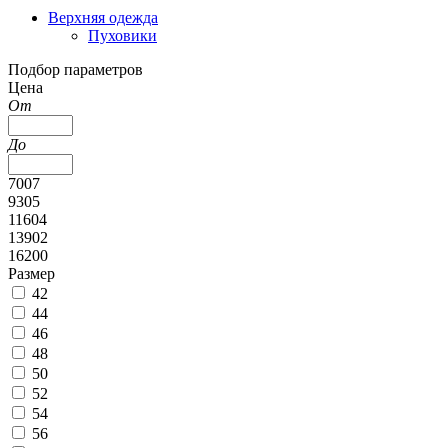
Верхняя одежда
Пуховики
Подбор параметров
Цена
От
До
7007
9305
11604
13902
16200
Размер
42
44
46
48
50
52
54
56