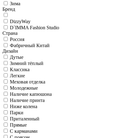
Зима
Бренд
DizzyWay
D`IMMA Fashion Studio
Страна
Россия
Фабричный Китай
Дизайн
Дутые
Зимний тёплый
Классика
Легкие
Меховая отделка
Молодежные
Наличие капюшона
Наличие принта
Ниже колена
Парки
Приталенный
Прямые
С карманами
С поясом