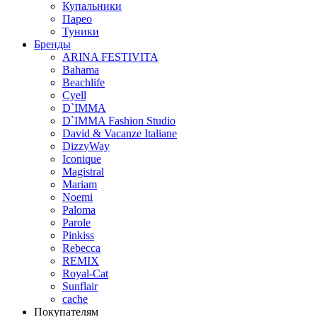
Купальники
Парео
Туники
Бренды
ARINA FESTIVITA
Bahama
Beachlife
Cyell
D`IMMA
D`IMMA Fashion Studio
David & Vacanze Italiane
DizzyWay
Iconique
Magistral
Mariam
Noemi
Paloma
Parole
Pinkiss
Rebecca
REMIX
Royal-Cat
Sunflair
cache
Покупателям