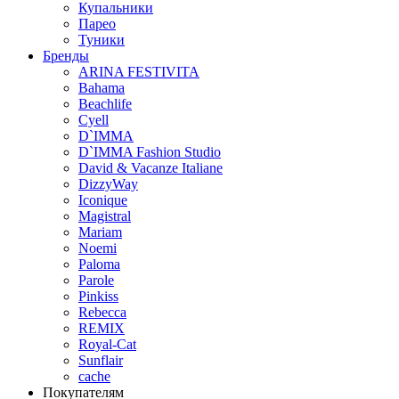
Купальники
Парео
Туники
Бренды
ARINA FESTIVITA
Bahama
Beachlife
Cyell
D`IMMA
D`IMMA Fashion Studio
David & Vacanze Italiane
DizzyWay
Iconique
Magistral
Mariam
Noemi
Paloma
Parole
Pinkiss
Rebecca
REMIX
Royal-Cat
Sunflair
cache
Покупателям