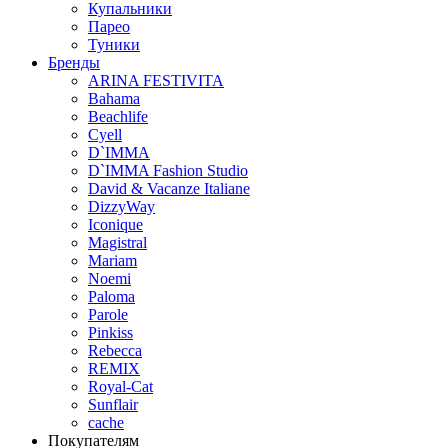
Купальники
Парео
Туники
Бренды
ARINA FESTIVITA
Bahama
Beachlife
Cyell
D`IMMA
D`IMMA Fashion Studio
David & Vacanze Italiane
DizzyWay
Iconique
Magistral
Mariam
Noemi
Paloma
Parole
Pinkiss
Rebecca
REMIX
Royal-Cat
Sunflair
cache
Покупателям