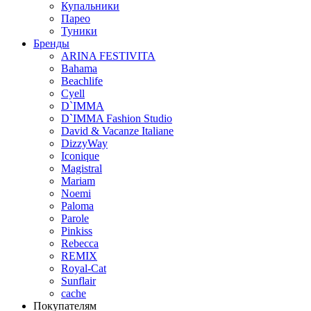
Купальники
Парео
Туники
Бренды
ARINA FESTIVITA
Bahama
Beachlife
Cyell
D`IMMA
D`IMMA Fashion Studio
David & Vacanze Italiane
DizzyWay
Iconique
Magistral
Mariam
Noemi
Paloma
Parole
Pinkiss
Rebecca
REMIX
Royal-Cat
Sunflair
cache
Покупателям