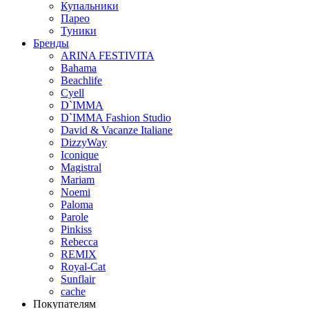
Купальники
Парео
Туники
Бренды
ARINA FESTIVITA
Bahama
Beachlife
Cyell
D`IMMA
D`IMMA Fashion Studio
David & Vacanze Italiane
DizzyWay
Iconique
Magistral
Mariam
Noemi
Paloma
Parole
Pinkiss
Rebecca
REMIX
Royal-Cat
Sunflair
cache
Покупателям