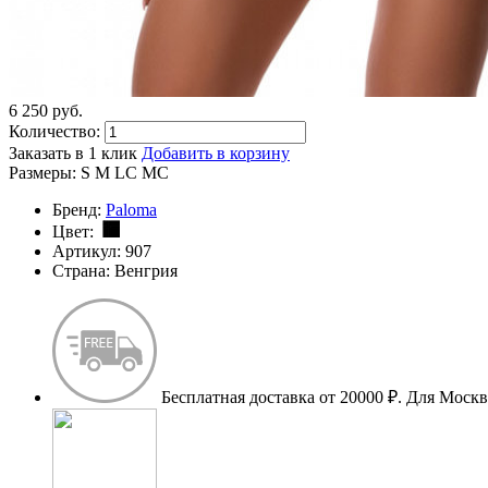
6 250
p
уб.
Количество:
Заказать в 1 клик
Добавить в корзину
Размеры:
S
M
LC
MC
Бренд:
Paloma
Цвет:
Артикул:
907
Страна:
Венгрия
Бесплатная доставка от 20000 ₽.
Для Москве