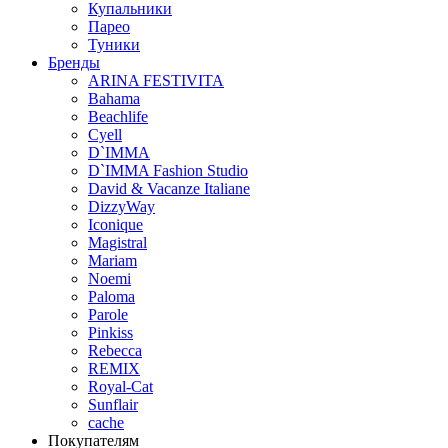
Купальники
Парео
Туники
Бренды
ARINA FESTIVITA
Bahama
Beachlife
Cyell
D`IMMA
D`IMMA Fashion Studio
David & Vacanze Italiane
DizzyWay
Iconique
Magistral
Mariam
Noemi
Paloma
Parole
Pinkiss
Rebecca
REMIX
Royal-Cat
Sunflair
cache
Покупателям