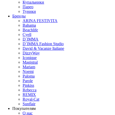
Купальники
Парео
Туники
Бренды
ARINA FESTIVITA
Bahama
Beachlife
Cyell
D`IMMA
D`IMMA Fashion Studio
David & Vacanze Italiane
DizzyWay
Iconique
Magistral
Mariam
Noemi
Paloma
Parole
Pinkiss
Rebecca
REMIX
Royal-Cat
Sunflair
Покупателям
О нас