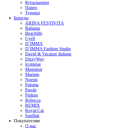
Купальники
Парео
Туники
Бренды
ARINA FESTIVITA
Bahama
Beachlife
Cyell
D`IMMA
D`IMMA Fashion Studio
David & Vacanze Italiane
DizzyWay
Iconique
Magistral
Mariam
Noemi
Paloma
Parole
Pinkiss
Rebecca
REMIX
Royal-Cat
Sunflair
Покупателям
О нас