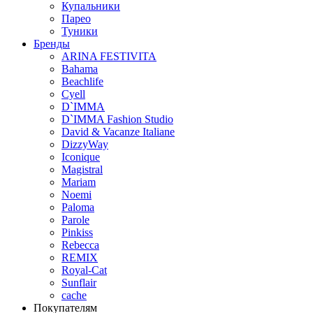
Купальники
Парео
Туники
Бренды
ARINA FESTIVITA
Bahama
Beachlife
Cyell
D`IMMA
D`IMMA Fashion Studio
David & Vacanze Italiane
DizzyWay
Iconique
Magistral
Mariam
Noemi
Paloma
Parole
Pinkiss
Rebecca
REMIX
Royal-Cat
Sunflair
cache
Покупателям