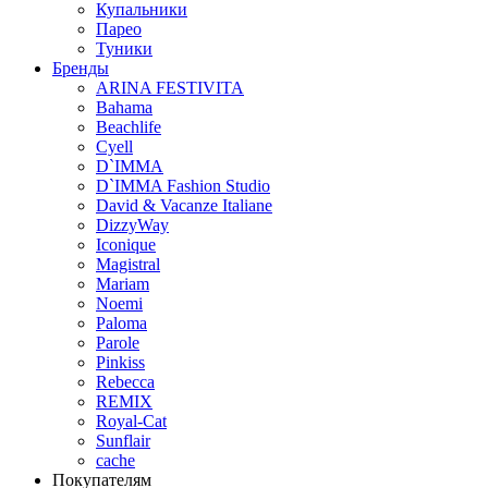
Купальники
Парео
Туники
Бренды
ARINA FESTIVITA
Bahama
Beachlife
Cyell
D`IMMA
D`IMMA Fashion Studio
David & Vacanze Italiane
DizzyWay
Iconique
Magistral
Mariam
Noemi
Paloma
Parole
Pinkiss
Rebecca
REMIX
Royal-Cat
Sunflair
cache
Покупателям