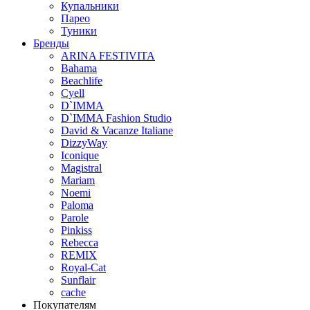
Купальники
Парео
Туники
Бренды
ARINA FESTIVITA
Bahama
Beachlife
Cyell
D`IMMA
D`IMMA Fashion Studio
David & Vacanze Italiane
DizzyWay
Iconique
Magistral
Mariam
Noemi
Paloma
Parole
Pinkiss
Rebecca
REMIX
Royal-Cat
Sunflair
cache
Покупателям