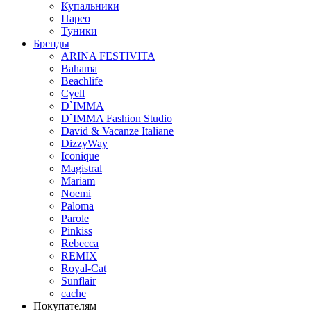
Купальники
Парео
Туники
Бренды
ARINA FESTIVITA
Bahama
Beachlife
Cyell
D`IMMA
D`IMMA Fashion Studio
David & Vacanze Italiane
DizzyWay
Iconique
Magistral
Mariam
Noemi
Paloma
Parole
Pinkiss
Rebecca
REMIX
Royal-Cat
Sunflair
cache
Покупателям