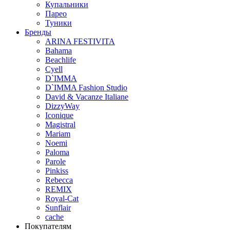
Купальники
Парео
Туники
Бренды
ARINA FESTIVITA
Bahama
Beachlife
Cyell
D`IMMA
D`IMMA Fashion Studio
David & Vacanze Italiane
DizzyWay
Iconique
Magistral
Mariam
Noemi
Paloma
Parole
Pinkiss
Rebecca
REMIX
Royal-Cat
Sunflair
cache
Покупателям