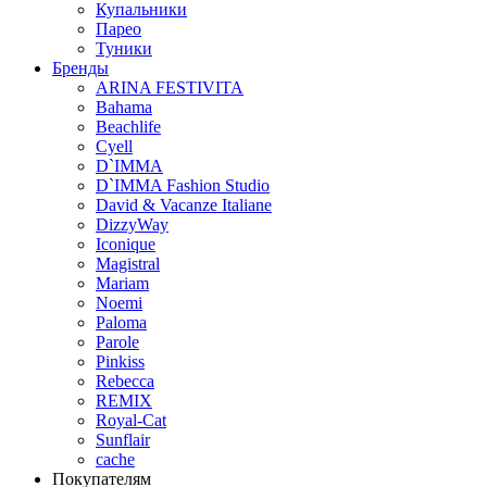
Купальники
Парео
Туники
Бренды
ARINA FESTIVITA
Bahama
Beachlife
Cyell
D`IMMA
D`IMMA Fashion Studio
David & Vacanze Italiane
DizzyWay
Iconique
Magistral
Mariam
Noemi
Paloma
Parole
Pinkiss
Rebecca
REMIX
Royal-Cat
Sunflair
cache
Покупателям