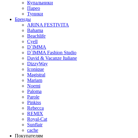
Купальники
Парео
Туники
Бренды
ARINA FESTIVITA
Bahama
Beachlife
Cyell
D`IMMA
D`IMMA Fashion Studio
David & Vacanze Italiane
DizzyWay
Iconique
Magistral
Mariam
Noemi
Paloma
Parole
Pinkiss
Rebecca
REMIX
Royal-Cat
Sunflair
cache
Покупателям