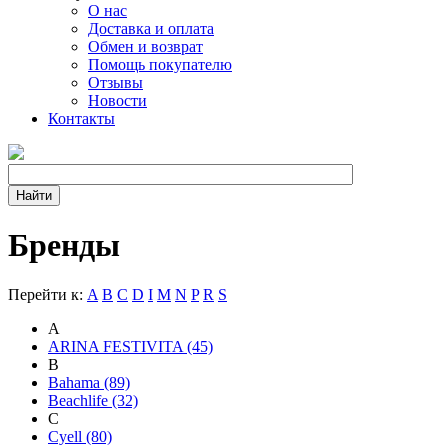
О нас
Доставка и оплата
Обмен и возврат
Помощь покупателю
Отзывы
Новости
Контакты
Бренды
Перейти к:
A
B
C
D
I
M
N
P
R
S
A
ARINA FESTIVITA (45)
B
Bahama (89)
Beachlife (32)
C
Cyell (80)