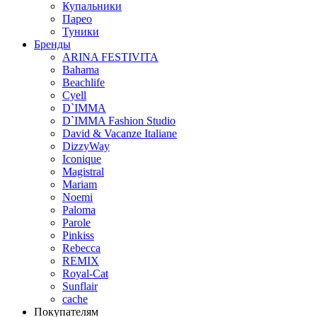
Купальники
Парео
Туники
Бренды
ARINA FESTIVITA
Bahama
Beachlife
Cyell
D`IMMA
D`IMMA Fashion Studio
David & Vacanze Italiane
DizzyWay
Iconique
Magistral
Mariam
Noemi
Paloma
Parole
Pinkiss
Rebecca
REMIX
Royal-Cat
Sunflair
cache
Покупателям