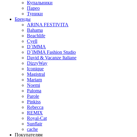
Купальники
Парео
Туники
Бренды
ARINA FESTIVITA
Bahama
Beachlife
Cyell
D`IMMA
D`IMMA Fashion Studio
David & Vacanze Italiane
DizzyWay
Iconique
Magistral
Mariam
Noemi
Paloma
Parole
Pinkiss
Rebecca
REMIX
Royal-Cat
Sunflair
cache
Покупателям