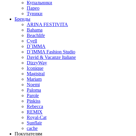
Купальники
Парео
Туники
Бренды
ARINA FESTIVITA
Bahama
Beachlife
Cyell
D`IMMA
D`IMMA Fashion Studio
David & Vacanze Italiane
DizzyWay
Iconique
Magistral
Mariam
Noemi
Paloma
Parole
Pinkiss
Rebecca
REMIX
Royal-Cat
Sunflair
cache
Покупателям