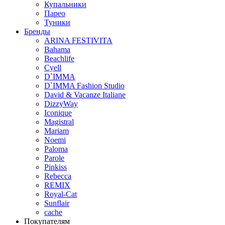
Купальники
Парео
Туники
Бренды
ARINA FESTIVITA
Bahama
Beachlife
Cyell
D`IMMA
D`IMMA Fashion Studio
David & Vacanze Italiane
DizzyWay
Iconique
Magistral
Mariam
Noemi
Paloma
Parole
Pinkiss
Rebecca
REMIX
Royal-Cat
Sunflair
cache
Покупателям