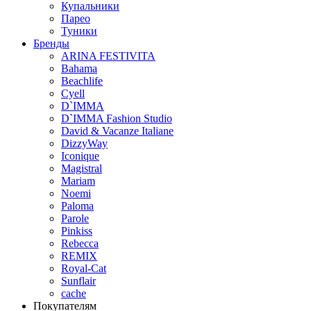
Купальники
Парео
Туники
Бренды
ARINA FESTIVITA
Bahama
Beachlife
Cyell
D`IMMA
D`IMMA Fashion Studio
David & Vacanze Italiane
DizzyWay
Iconique
Magistral
Mariam
Noemi
Paloma
Parole
Pinkiss
Rebecca
REMIX
Royal-Cat
Sunflair
cache
Покупателям