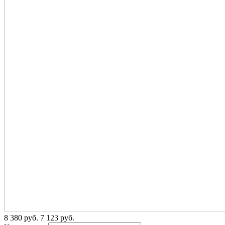
8 380
p
уб.
7 123
p
уб.