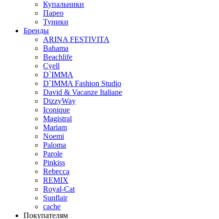
Купальники
Парео
Туники
Бренды
ARINA FESTIVITA
Bahama
Beachlife
Cyell
D`IMMA
D`IMMA Fashion Studio
David & Vacanze Italiane
DizzyWay
Iconique
Magistral
Mariam
Noemi
Paloma
Parole
Pinkiss
Rebecca
REMIX
Royal-Cat
Sunflair
cache
Покупателям