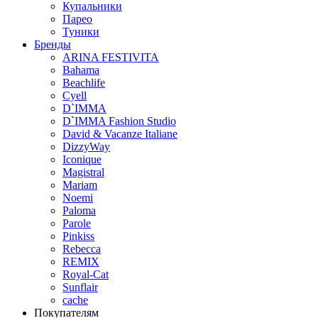
Купальники
Парео
Туники
Бренды
ARINA FESTIVITA
Bahama
Beachlife
Cyell
D`IMMA
D`IMMA Fashion Studio
David & Vacanze Italiane
DizzyWay
Iconique
Magistral
Mariam
Noemi
Paloma
Parole
Pinkiss
Rebecca
REMIX
Royal-Cat
Sunflair
cache
Покупателям