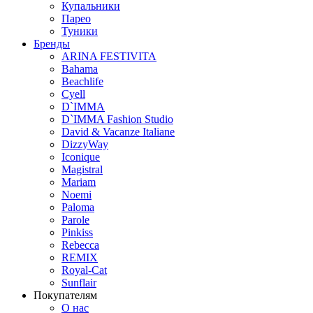
Купальники
Парео
Туники
Бренды
ARINA FESTIVITA
Bahama
Beachlife
Cyell
D`IMMA
D`IMMA Fashion Studio
David & Vacanze Italiane
DizzyWay
Iconique
Magistral
Mariam
Noemi
Paloma
Parole
Pinkiss
Rebecca
REMIX
Royal-Cat
Sunflair
Покупателям
О нас