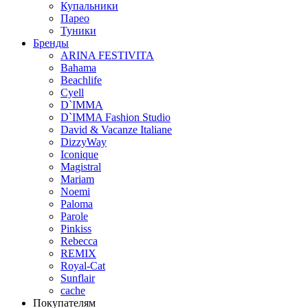
Купальники
Парео
Туники
Бренды
ARINA FESTIVITA
Bahama
Beachlife
Cyell
D`IMMA
D`IMMA Fashion Studio
David & Vacanze Italiane
DizzyWay
Iconique
Magistral
Mariam
Noemi
Paloma
Parole
Pinkiss
Rebecca
REMIX
Royal-Cat
Sunflair
cache
Покупателям