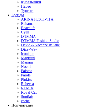
Купальники
Парео
Туники
Бренды
ARINA FESTIVITA
Bahama
Beachlife
Cyell
D`IMMA
D`IMMA Fashion Studio
David & Vacanze Italiane
DizzyWay
Iconique
Magistral
Mariam
Noemi
Paloma
Parole
Pinkiss
Rebecca
REMIX
Royal-Cat
Sunflair
cache
Покупателям