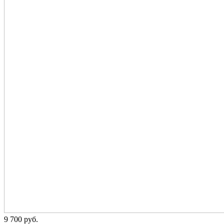
9 700
p
уб.