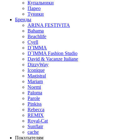
Купальники
Парео
Туники
Бренды
ARINA FESTIVITA
Bahama
Beachlife
Cyell
D`IMMA
D`IMMA Fashion Studio
David & Vacanze Italiane
DizzyWay
Iconique
Magistral
Mariam
Noemi
Paloma
Parole
Pinkiss
Rebecca
REMIX
Royal-Cat
Sunflair
cache
Покупателям