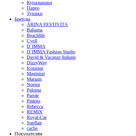
Купальники
Парео
Туники
Бренды
ARINA FESTIVITA
Bahama
Beachlife
Cyell
D`IMMA
D`IMMA Fashion Studio
David & Vacanze Italiane
DizzyWay
Iconique
Magistral
Mariam
Noemi
Paloma
Parole
Pinkiss
Rebecca
REMIX
Royal-Cat
Sunflair
cache
Покупателям