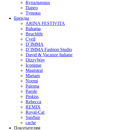
Купальники
Парео
Туники
Бренды
ARINA FESTIVITA
Bahama
Beachlife
Cyell
D`IMMA
D`IMMA Fashion Studio
David & Vacanze Italiane
DizzyWay
Iconique
Magistral
Mariam
Noemi
Paloma
Parole
Pinkiss
Rebecca
REMIX
Royal-Cat
Sunflair
cache
Покупателям