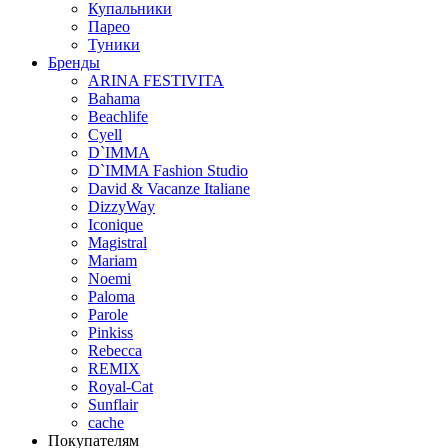
Купальники
Парео
Туники
Бренды
ARINA FESTIVITA
Bahama
Beachlife
Cyell
D`IMMA
D`IMMA Fashion Studio
David & Vacanze Italiane
DizzyWay
Iconique
Magistral
Mariam
Noemi
Paloma
Parole
Pinkiss
Rebecca
REMIX
Royal-Cat
Sunflair
cache
Покупателям