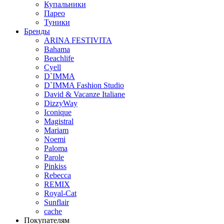
Купальники
Парео
Туники
Бренды
ARINA FESTIVITA
Bahama
Beachlife
Cyell
D`IMMA
D`IMMA Fashion Studio
David & Vacanze Italiane
DizzyWay
Iconique
Magistral
Mariam
Noemi
Paloma
Parole
Pinkiss
Rebecca
REMIX
Royal-Cat
Sunflair
cache
Покупателям