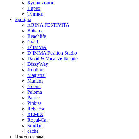
Купальники
Парео
Туники
Бренды
ARINA FESTIVITA
Bahama
Beachlife
Cyell
D`IMMA
D`IMMA Fashion Studio
David & Vacanze Italiane
DizzyWay
Iconique
Magistral
Mariam
Noemi
Paloma
Parole
Pinkiss
Rebecca
REMIX
Royal-Cat
Sunflair
cache
Покупателям