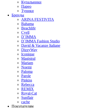
Купальники
Парео
Туники
Бренды
ARINA FESTIVITA
Bahama
Beachlife
Cyell
D`IMMA
D`IMMA Fashion Studio
David & Vacanze Italiane
DizzyWay
Iconique
Magistral
Mariam
Noemi
Paloma
Parole
Pinkiss
Rebecca
REMIX
Royal-Cat
Sunflair
cache
Покупателям