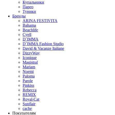
Купальники
Парео
Туники
Бренды
ARINA FESTIVITA
Bahama
Beachlife
Cyell
D`IMMA
D`IMMA Fashion Studio
David & Vacanze Italiane
DizzyWay
Iconique
Magistral
Mariam
Noemi
Paloma
Parole
Pinkiss
Rebecca
REMIX
Royal-Cat
Sunflair
cache
Покупателям