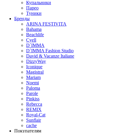
Купальники
Парео
Туники
Бренды
ARINA FESTIVITA
Bahama
Beachlife
Cyell
D`IMMA
D`IMMA Fashion Studio
David & Vacanze Italiane
DizzyWay
Iconique
Magistral
Mariam
Noemi
Paloma
Parole
Pinkiss
Rebecca
REMIX
Royal-Cat
Sunflair
cache
Покупателям