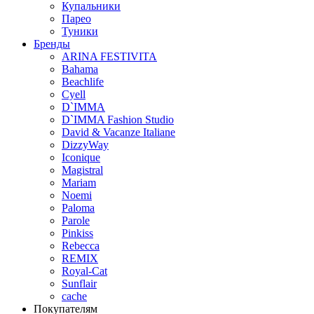
Купальники
Парео
Туники
Бренды
ARINA FESTIVITA
Bahama
Beachlife
Cyell
D`IMMA
D`IMMA Fashion Studio
David & Vacanze Italiane
DizzyWay
Iconique
Magistral
Mariam
Noemi
Paloma
Parole
Pinkiss
Rebecca
REMIX
Royal-Cat
Sunflair
cache
Покупателям