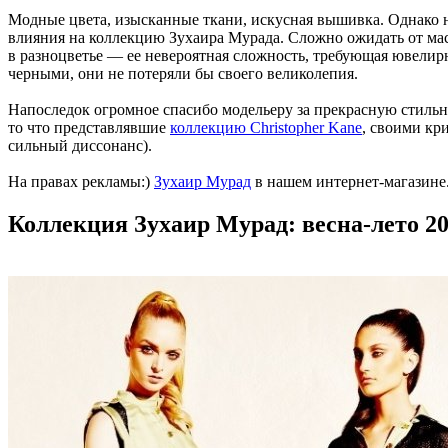
Модные цвета, изысканные ткани, искусная вышивка. Однако н
влияния на коллекцию Зухаира Мурада. Сложно ожидать от маст
в разноцветье — ее невероятная сложность, требующая ювелирн
черными, они не потеряли бы своего великолепия.
Напоследок огромное спасибо модельеру за прекрасную стиль
то что представлявшие
коллекцию Christopher Kane
, своими кр
сильный диссонанс).
На правах рекламы:)
Зухаир Мурад
в нашем интернет-магазине
Коллекция Зухаир Мурад: весна-лето 20