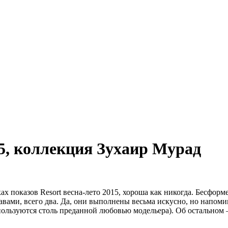
15, коллекция Зухаир Мурад
х показов Resort весна-лето 2015, хороша как никогда. Бесформ
и, всего два. Да, они выполнены весьма искусно, но напомина
и пользуются столь преданной любовью модельера). Об остальном