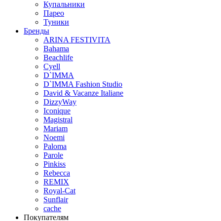
Купальники
Парео
Туники
Бренды
ARINA FESTIVITA
Bahama
Beachlife
Cyell
D`IMMA
D`IMMA Fashion Studio
David & Vacanze Italiane
DizzyWay
Iconique
Magistral
Mariam
Noemi
Paloma
Parole
Pinkiss
Rebecca
REMIX
Royal-Cat
Sunflair
cache
Покупателям